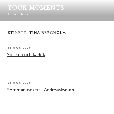
Hoppa
YOUR MOMENTS
till
innehåll
Anders Johnson
ETIKETT:
TINA BERGHOLM
PUBLICERAT
31 MAJ, 2026
Solsken och kärlek
PUBLICERAT
25 MAJ, 2025
Sommarkonsert i Andreaskyrkan