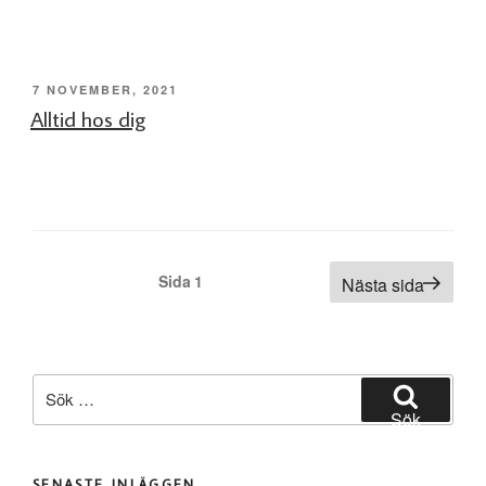
PUBLICERAT
7 NOVEMBER, 2021
Alltid hos dig
Sidnumrering
Sida
1
Nästa sida
för
inlägg
Sök
efter:
Sök
SENASTE INLÄGGEN