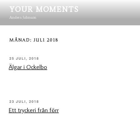
Hoppa
YOUR MOMENTS
till
innehåll
Anders Johnson
MÅNAD:
JULI 2018
PUBLICERAT
25 JULI, 2018
Älgar i Ockelbo
PUBLICERAT
23 JULI, 2018
Ett tryckeri från förr