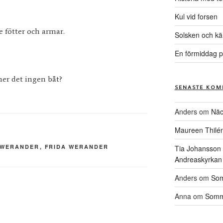
Kul vid forsen
e fötter och armar.
Solsken och kä
En förmiddag p
er det ingen båt?
SENASTE KOM
Anders
om
Näc
Maureen Thilé
. WERANDER
,
FRIDA WERANDER
Tia Johansson
Andreaskyrkan
Anders
om
Som
Anna
om
Somma