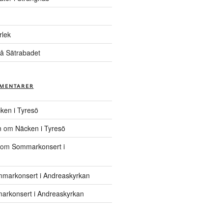
rlek
å Sätrabadet
MENTARER
ken i Tyresö
n
om
Näcken i Tyresö
om
Sommarkonsert i
markonsert i Andreaskyrkan
rkonsert i Andreaskyrkan