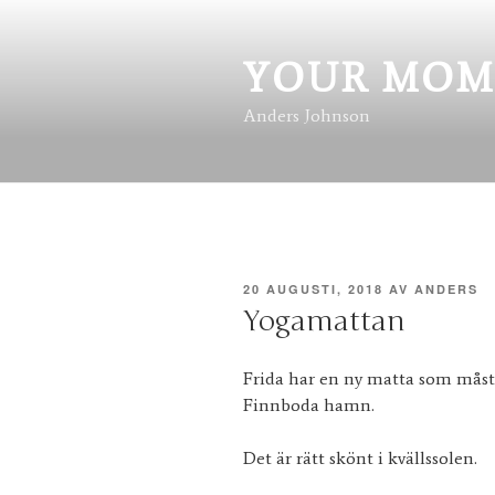
Hoppa
till
innehåll
YOUR MOM
Anders Johnson
PUBLICERAT
20 AUGUSTI, 2018
AV
ANDERS
Yogamattan
Frida har en ny matta som måste
Finnboda hamn.
Det är rätt skönt i kvällssolen.