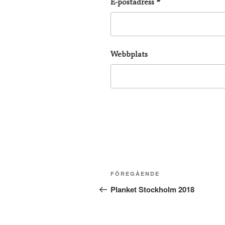
E-postadress
*
Webbplats
Inläggsnavigering
Föregående
FÖREGÅENDE
inlägg
Planket Stockholm 2018