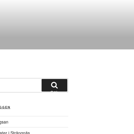
Sök
ÄGGEN
gsan
ater i Strängnäs