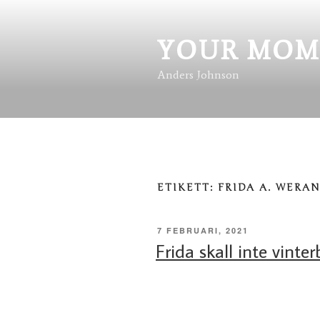
Hoppa
till
innehåll
YOUR MOM
Anders Johnson
ETIKETT:
FRIDA A. WERA
PUBLICERAT
7 FEBRUARI, 2021
Frida skall inte vinte