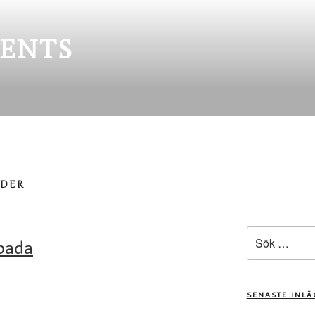
ENTS
NDER
Sök
rbada
efter:
SENASTE INL