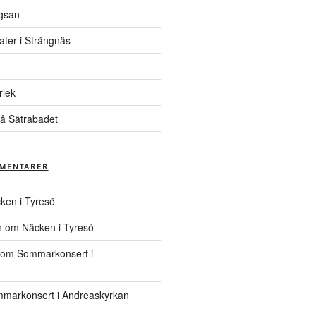
gsan
ater i Strängnäs
rlek
å Sätrabadet
MENTARER
ken i Tyresö
n
om
Näcken i Tyresö
om
Sommarkonsert i
markonsert i Andreaskyrkan