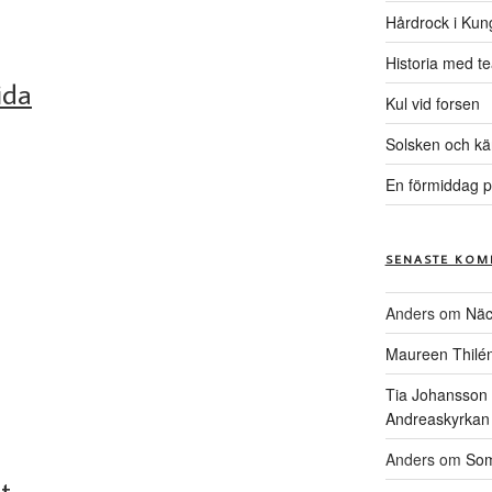
Hårdrock i Kun
Historia med te
ida
Kul vid forsen
Solsken och kä
En förmiddag p
SENASTE KOM
Anders
om
Näc
Maureen Thilé
Tia Johansson
Andreaskyrkan
Anders
om
Som
t