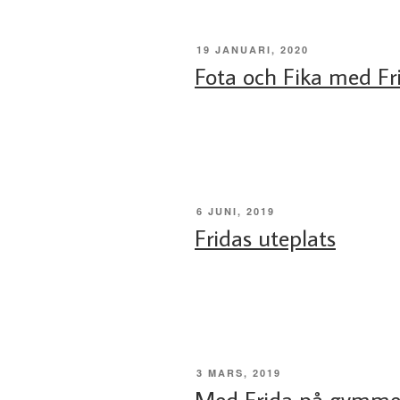
PUBLICERAT
19 JANUARI, 2020
Fota och Fika med Fr
PUBLICERAT
6 JUNI, 2019
Fridas uteplats
PUBLICERAT
3 MARS, 2019
Med Frida på gymme