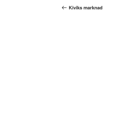
inlägg
Kiviks marknad