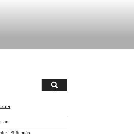
Sök
ÄGGEN
gsan
ater i Strängnäs