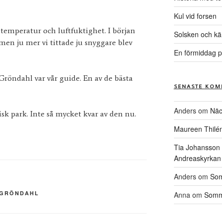
Kul vid forsen
 temperatur och luftfuktighet. I början
Solsken och kä
 men ju mer vi tittade ju snyggare blev
En förmiddag p
Gröndahl var vår guide. En av de bästa
SENASTE KOM
Anders
om
Näc
isk park. Inte så mycket kvar av den nu.
Maureen Thilé
Tia Johansson
Andreaskyrkan
Anders
om
Som
 GRÖNDAHL
Anna
om
Somma