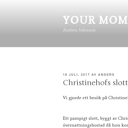
Hoppa
till
innehåll
YOUR MOM
Anders Johnson
PUBLICERAT
18 JULI, 2017
AV
ANDERS
Christinehofs slott
Vi gjorde ett besök på Christineh
Ett pampigt slott, byggt av Chri
övernattningsbostad då hon ko