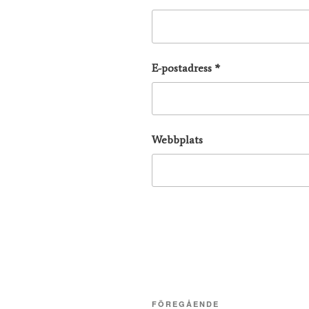
E-postadress
*
Webbplats
Inläggsnavigering
Föregående
FÖREGÅENDE