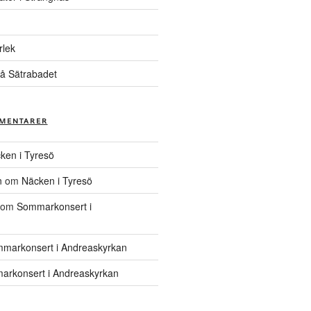
rlek
å Sätrabadet
MENTARER
ken i Tyresö
n
om
Näcken i Tyresö
om
Sommarkonsert i
markonsert i Andreaskyrkan
rkonsert i Andreaskyrkan