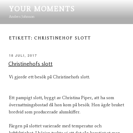
Hoppa
YOUR MOMENTS
till
innehåll
Anders Johnson
ETIKETT:
CHRISTINEHOF SLOTT
PUBLICERAT
18 JULI, 2017
Christinehofs slott
Vi gjorde ett besök på Christinehofs slott.
Ett pampigt slott, byggt av Christina Piper, att ha som
övernattningsbostad då hon kom på besök. Hon ägde bruket
bredvid som producerade alunskiffer.
Färgen på slottet varierade med temperatur och
luftfuktighet. I början tyckte vi att det såg konstigt ut men