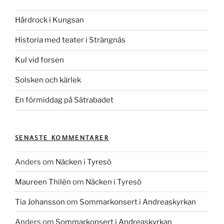
Hårdrock i Kungsan
Historia med teater i Strängnäs
Kul vid forsen
Solsken och kärlek
En förmiddag på Sätrabadet
SENASTE KOMMENTARER
Anders
om
Näcken i Tyresö
Maureen Thilén
om
Näcken i Tyresö
Tia Johansson
om
Sommarkonsert i Andreaskyrkan
Anders
om
Sommarkonsert i Andreaskyrkan