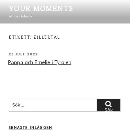
Hoppa
YOUR MOMENTS
till
Anders Johnson
innehåll
ETIKETT:
ZILLERTAL
PUBLICERAT
25 JULI, 2022
Pappa och Emelie i Tyrolen
Sök
efter:
Sök
SENASTE INLÄGGEN