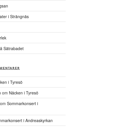
gsan
ater i Strängnäs
rlek
å Sätrabadet
MENTARER
ken i Tyresö
n
om
Näcken i Tyresö
om
Sommarkonsert i
markonsert i Andreaskyrkan