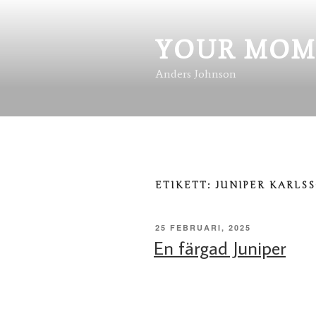
Hoppa
till
innehåll
YOUR MOM
Anders Johnson
ETIKETT:
JUNIPER KARLS
PUBLICERAT
25 FEBRUARI, 2025
En färgad Juniper