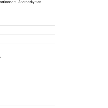
rkonsert i Andreaskyrkan
5