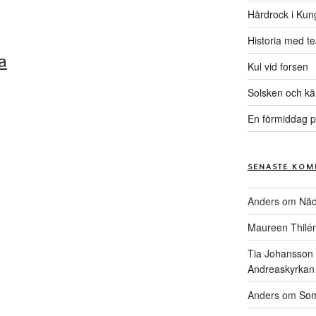
Hårdrock i Kun
Historia med te
a
Kul vid forsen
Solsken och kä
En förmiddag p
SENASTE KOM
Anders
om
Näc
Maureen Thilé
Tia Johansson
Andreaskyrkan
Anders
om
Som