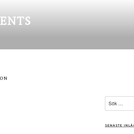
ENTS
SON
Sök
efter:
SENASTE INL