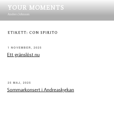
Hoppa
YOUR MOMENTS
till
innehåll
Anders Johnson
ETIKETT:
CON SPIRITO
PUBLICERAT
1 NOVEMBER, 2025
Ett gränslöst nu
PUBLICERAT
25 MAJ, 2025
Sommarkonsert i Andreaskyrkan