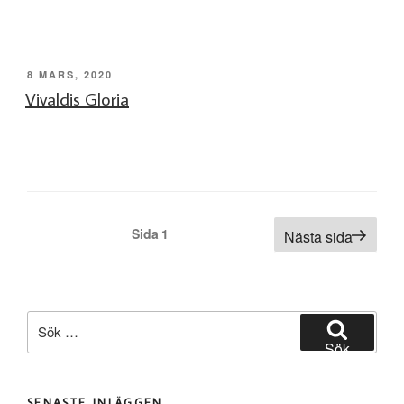
PUBLICERAT
8 MARS, 2020
Vivaldis Gloria
Sidnumrering
Sida
1
Nästa sida
för
inlägg
Sök
efter:
Sök
SENASTE INLÄGGEN