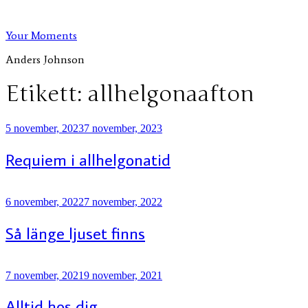
Hoppa
till
Your Moments
innehåll
Anders Johnson
Etikett:
allhelgonaafton
Publicerat
5 november, 2023
7 november, 2023
Requiem i allhelgonatid
Publicerat
6 november, 2022
7 november, 2022
Så länge ljuset finns
Publicerat
7 november, 2021
9 november, 2021
Alltid hos dig