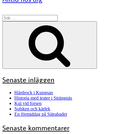
Sök
efter:
Sök
Senaste inläggen
Hårdrock i Kungsan
Historia med teater i Strängnäs
Kul vid forsen
Solsken och kärlek
En förmiddag på Sätrabadet
Senaste kommentarer