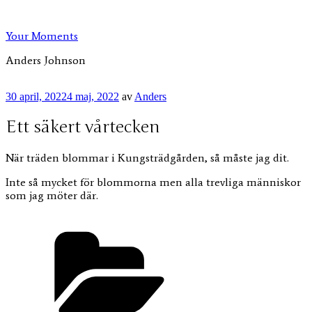
Hoppa
till
Your Moments
innehåll
Anders Johnson
Publicerat
30 april, 2022
4 maj, 2022
av
Anders
Ett säkert vårtecken
När träden blommar i Kungsträdgården, så måste jag dit.
Inte så mycket för blommorna men alla trevliga människor
som jag möter där.
Kategorier