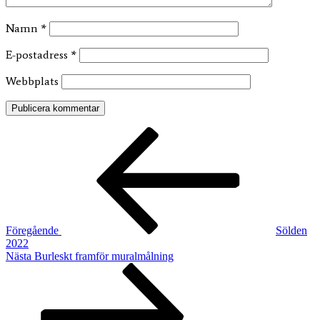
Namn
*
E-postadress
*
Webbplats
Inläggsnavigering
Föregående
inlägg
Föregående
Sölden
2022
Nästa
Nästa
Burleskt framför muralmålning
inlägg