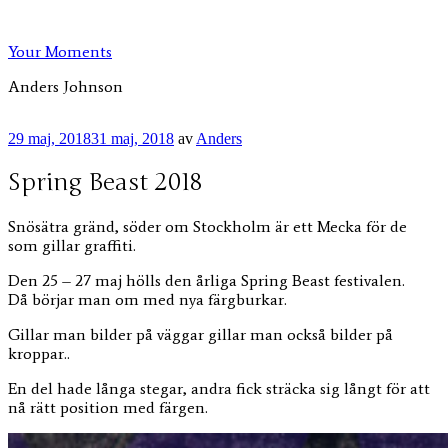
Hoppa
till
Your Moments
innehåll
Anders Johnson
Publicerat
29 maj, 2018
31 maj, 2018
av
Anders
Spring Beast 2018
Snösätra gränd, söder om Stockholm är ett Mecka för de
som gillar graffiti.
Den 25 – 27 maj hölls den årliga Spring Beast festivalen.
Då börjar man om med nya färgburkar.
Gillar man bilder på väggar gillar man också bilder på
kroppar..
En del hade långa stegar, andra fick sträcka sig långt för att
nå rätt position med färgen.