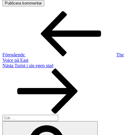
Inläggsnavigering
Föregående
inlägg
Föregående
The
Voice på East
Nästa
Nästa
Turist i sin egen stad
inlägg
Sök
efter:
Sök