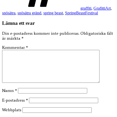
graffiti
,
GrafittiArt
,
snösätra
,
snösätra gränd
,
spring beast
,
SpringBeastFestival
Lämna ett svar
Din e-postadress kommer inte publiceras.
Obligatoriska fält
är märkta
*
Kommentar
*
Namn
*
E-postadress
*
Webbplats