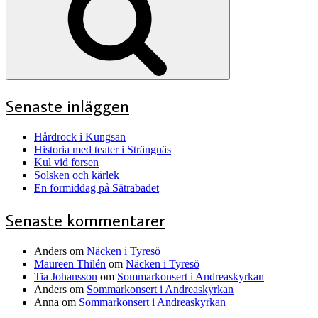
Senaste inläggen
Hårdrock i Kungsan
Historia med teater i Strängnäs
Kul vid forsen
Solsken och kärlek
En förmiddag på Sätrabadet
Senaste kommentarer
Anders
om
Näcken i Tyresö
Maureen Thilén
om
Näcken i Tyresö
Tia Johansson
om
Sommarkonsert i Andreaskyrkan
Anders
om
Sommarkonsert i Andreaskyrkan
Anna
om
Sommarkonsert i Andreaskyrkan