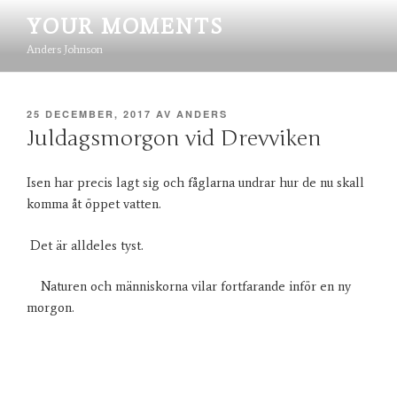
Hoppa
YOUR MOMENTS
till
innehåll
Anders Johnson
PUBLICERAT
25 DECEMBER, 2017
AV
ANDERS
Juldagsmorgon vid Drevviken
Isen har precis lagt sig och fåglarna undrar hur de nu skall
komma åt öppet vatten.
Det är alldeles tyst.
Naturen och människorna vilar fortfarande inför en ny
morgon.