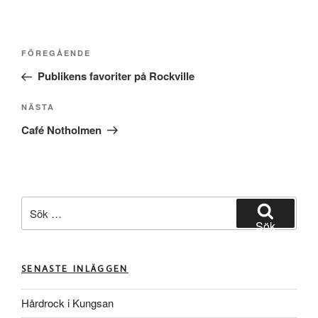
Inläggsnavigering
Föregående
FÖREGÅENDE
inlägg
Publikens favoriter på Rockville
Nästa
NÄSTA
inlägg
Café Notholmen
Sök
efter:
Sök
SENASTE INLÄGGEN
Hårdrock i Kungsan