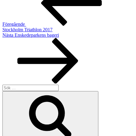
Föregående
Stockholm Triathlon 2017
Nästa
Nästa
Enskedeparkens bageri
inlägg
Sök
efter:
Sök