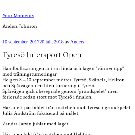
Hoppa
till
Your Moments
innehåll
Anders Johnson
Publicerat
10 september, 2017
20 juli, 2018
av
Anders
Tyresö Intersport Open
Handbollssäsongen är i sin linda och lagen ”värmer upp”
med träningsturneringar.
Helgen 8 – 10 september möttes Tyresö, Skånela, Hellton
och Spårvägen i en liten turnering i Tyresö.
Spårvägen gick obesegrade genom ”grundspelet” men
förlorade sedan stort mot Tyresö i finalen.
Här är ett par bilder från matchen mot Tyresö i grundspelet.
Julia Andström fokuserad på målet.
Zandra Jarvin jublar med laget.
Här är en bild från matchen mot Hellton.