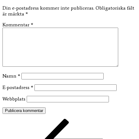
Din e-postadress kommer inte publiceras.
Obligatoriska fält
är märkta
*
Kommentar
*
Namn
*
E-postadress
*
Webbplats
Inläggsnavigering
Föregående
inlägg