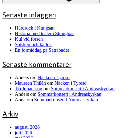
Senaste inläggen
Hårdrock i Kungsan
Historia med teater i Strängnäs
Kul vid forsen
Solsken och kärlek
En förmiddag på Sätrabadet
Senaste kommentarer
Anders
om
Näcken i Tyresö
Maureen Thilén
om
Näcken i Tyresö
Tia Johansson
om
Sommarkonsert i Andreaskyrkan
Anders
om
Sommarkonsert i Andreaskyrkan
Anna
om
Sommarkonsert i Andreaskyrkan
Arkiv
augusti 2026
juli 2026