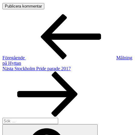
Inläggsnavigering
Föregående
inlägg
Föregående
Målning
på Hyttan
Nästa
Nästa
Stockholm Pride parade 2017
inlägg
Sök
efter:
Sök