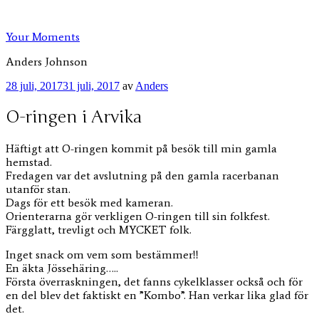
Hoppa
till
Your Moments
innehåll
Anders Johnson
Publicerat
28 juli, 2017
31 juli, 2017
av
Anders
O-ringen i Arvika
Häftigt att O-ringen kommit på besök till min gamla
hemstad.
Fredagen var det avslutning på den gamla racerbanan
utanför stan.
Dags för ett besök med kameran.
Orienterarna gör verkligen O-ringen till sin folkfest.
Färgglatt, trevligt och MYCKET folk.
Inget snack om vem som bestämmer!!
En äkta Jössehäring…..
Första överraskningen, det fanns cykelklasser också och för
en del blev det faktiskt en ”Kombo”. Han verkar lika glad för
det.