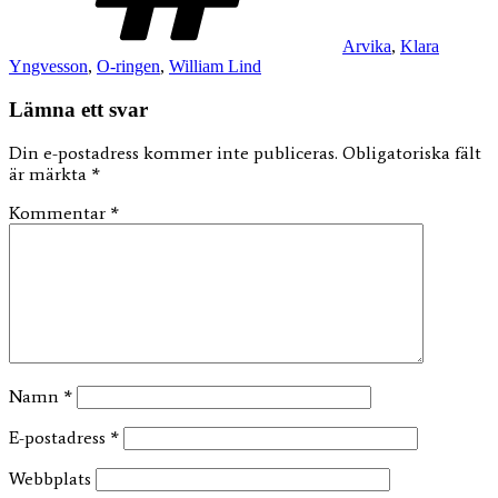
Arvika
,
Klara
Yngvesson
,
O-ringen
,
William Lind
Lämna ett svar
Din e-postadress kommer inte publiceras.
Obligatoriska fält
är märkta
*
Kommentar
*
Namn
*
E-postadress
*
Webbplats