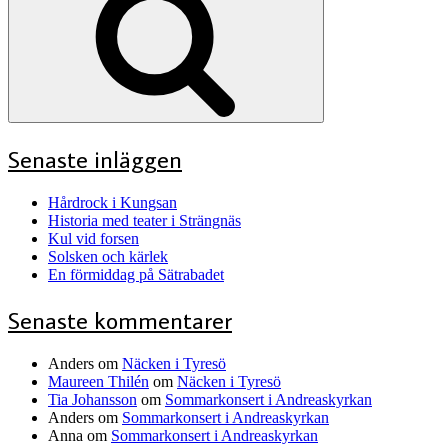
Senaste inläggen
Hårdrock i Kungsan
Historia med teater i Strängnäs
Kul vid forsen
Solsken och kärlek
En förmiddag på Sätrabadet
Senaste kommentarer
Anders
om
Näcken i Tyresö
Maureen Thilén
om
Näcken i Tyresö
Tia Johansson
om
Sommarkonsert i Andreaskyrkan
Anders
om
Sommarkonsert i Andreaskyrkan
Anna
om
Sommarkonsert i Andreaskyrkan