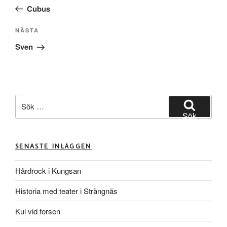
inlägg
Cubus
Nästa
NÄSTA
inlägg
Sven
Sök
efter:
Sök
SENASTE INLÄGGEN
Hårdrock i Kungsan
Historia med teater i Strängnäs
Kul vid forsen