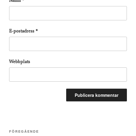
Namn
*
E-postadress
*
Webbplats
Inläggsnavigering
Föregående
FÖREGÅENDE