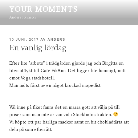
Hoppa
YOUR MOMENTS
till
innehåll
Anders Johnson
PUBLICERAT
10 JUNI, 2017
AV
ANDERS
En vanlig lördag
Efter lite ”arbete” i trädgården gjorde jag och Birgitta en
liten utflykt till
Café FikAnn
. Det ligger lite lummigt, mitt
emot Vega stadshotell.
Man möts först av en något krockad mopedist.
Väl inne på fiket fanns det en massa gott att välja på till
priser som man inte är van vid i Stockholmstrakten.
Vi köpte ett par härliga mackor samt en bit chokladtårta att
dela på som efterrätt.