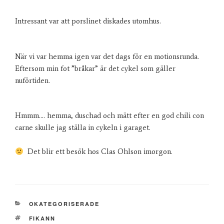
Intressant var att porslinet diskades utomhus.
När vi var hemma igen var det dags för en motionsrunda.
Eftersom min fot ”bråkar” är det cykel som gäller
nuförtiden.
Hmmm…. hemma, duschad och mätt efter en god chili con
carne skulle jag ställa in cykeln i garaget.
Det blir ett besök hos Clas Ohlson imorgon.
KATEGORIER
OKATEGORISERADE
TAGGAR
FIKANN