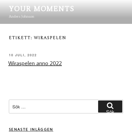
Hoppa
YOUR MOMENTS
till
innehåll
Anders Johnson
ETIKETT:
WIRASPELEN
PUBLICERAT
10 JULI, 2022
Wiraspelen anno 2022
Sök
efter:
Sök
SENASTE INLÄGGEN