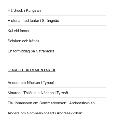
Hårdrock i Kungsan
Historia med teater i Strängnäs
Kul vid forsen
Solsken och kärlek
En förmiddag på Sätrabadet
SENASTE KOMMENTARER
Anders
om
Näcken i Tyresö
Maureen Thilén
om
Näcken i Tyresö
Tia Johansson
om
Sommarkonsert i Andreaskyrkan
Anders
om
Sommarkonsert i Andreaskyrkan