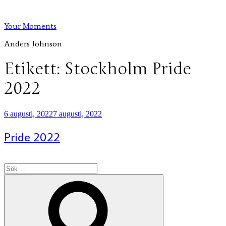
Hoppa
till
Your Moments
innehåll
Anders Johnson
Etikett:
Stockholm Pride
2022
Publicerat
6 augusti, 2022
7 augusti, 2022
Pride 2022
Sök
efter:
Sök