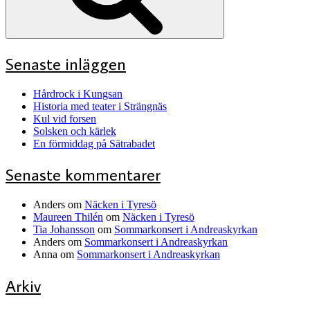
Senaste inläggen
Hårdrock i Kungsan
Historia med teater i Strängnäs
Kul vid forsen
Solsken och kärlek
En förmiddag på Sätrabadet
Senaste kommentarer
Anders
om
Näcken i Tyresö
Maureen Thilén
om
Näcken i Tyresö
Tia Johansson
om
Sommarkonsert i Andreaskyrkan
Anders
om
Sommarkonsert i Andreaskyrkan
Anna
om
Sommarkonsert i Andreaskyrkan
Arkiv