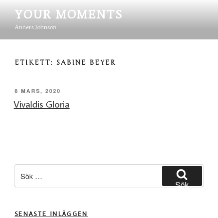
Hoppa
YOUR MOMENTS
till
innehåll
Anders Johnson
ETIKETT:
SABINE BEYER
PUBLICERAT
8 MARS, 2020
Vivaldis Gloria
Sök
efter:
Sök
SENASTE INLÄGGEN