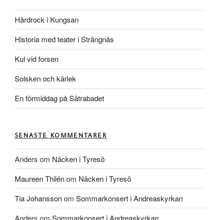
Hårdrock i Kungsan
Historia med teater i Strängnäs
Kul vid forsen
Solsken och kärlek
En förmiddag på Sätrabadet
SENASTE KOMMENTARER
Anders
om
Näcken i Tyresö
Maureen Thilén
om
Näcken i Tyresö
Tia Johansson
om
Sommarkonsert i Andreaskyrkan
Anders
om
Sommarkonsert i Andreaskyrkan