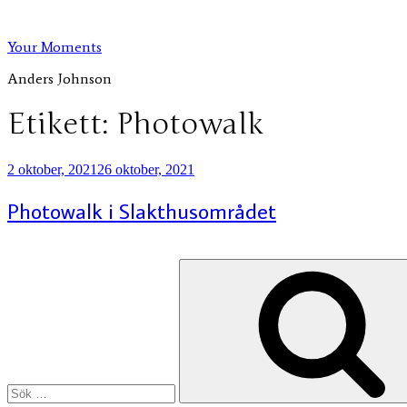
Hoppa
till
Your Moments
innehåll
Anders Johnson
Etikett:
Photowalk
Publicerat
2 oktober, 2021
26 oktober, 2021
Photowalk i Slakthusområdet
Sök
efter: