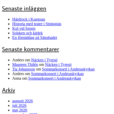
Senaste inläggen
Hårdrock i Kungsan
Historia med teater i Strängnäs
Kul vid forsen
Solsken och kärlek
En förmiddag på Sätrabadet
Senaste kommentarer
Anders
om
Näcken i Tyresö
Maureen Thilén
om
Näcken i Tyresö
Tia Johansson
om
Sommarkonsert i Andreaskyrkan
Anders
om
Sommarkonsert i Andreaskyrkan
Anna
om
Sommarkonsert i Andreaskyrkan
Arkiv
augusti 2026
juli 2026
maj 2026