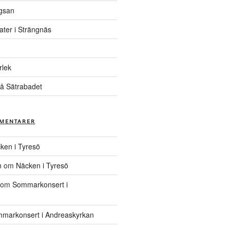
gsan
ater i Strängnäs
rlek
å Sätrabadet
MENTARER
ken i Tyresö
n
om
Näcken i Tyresö
om
Sommarkonsert i
markonsert i Andreaskyrkan