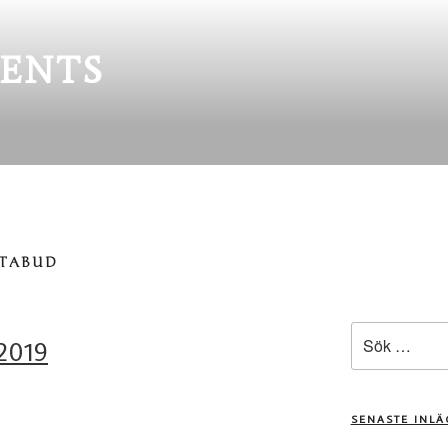
ENTS
STABUD
Sök
2019
efter:
SENASTE INL