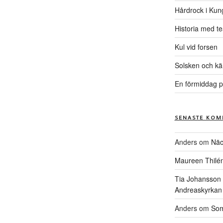
Hårdrock i Kun
Historia med te
Kul vid forsen
Solsken och kä
En förmiddag p
SENASTE KOM
Anders
om
Näc
Maureen Thilé
Tia Johansson
Andreaskyrkan
Anders
om
Som