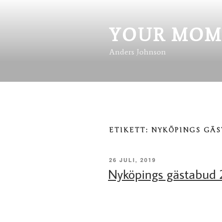
Hoppa
till
innehåll
YOUR MOM
Anders Johnson
ETIKETT:
NYKÖPINGS GÄ
PUBLICERAT
26 JULI, 2019
Nyköpings gästabud 