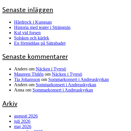
Senaste inläggen
Hårdrock i Kungsan
Historia med teater i Strängnäs
Kul vid forsen
Solsken och kärlek
En förmiddag på Sätrabadet
Senaste kommentarer
Anders
om
Näcken i Tyresö
Maureen Thilén
om
Näcken i Tyresö
Tia Johansson
om
Sommarkonsert i Andreaskyrkan
Anders
om
Sommarkonsert i Andreaskyrkan
Anna
om
Sommarkonsert i Andreaskyrkan
Arkiv
augusti 2026
juli 2026
maj 2026