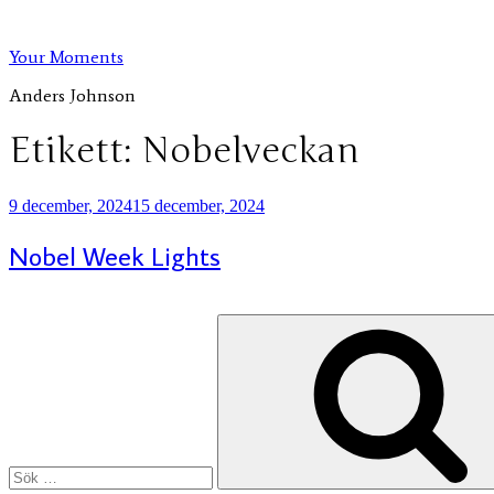
Hoppa
till
Your Moments
innehåll
Anders Johnson
Etikett:
Nobelveckan
Publicerat
9 december, 2024
15 december, 2024
Nobel Week Lights
Sök
efter: