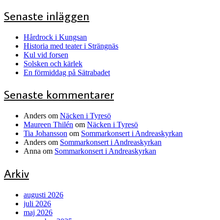
Senaste inläggen
Hårdrock i Kungsan
Historia med teater i Strängnäs
Kul vid forsen
Solsken och kärlek
En förmiddag på Sätrabadet
Senaste kommentarer
Anders
om
Näcken i Tyresö
Maureen Thilén
om
Näcken i Tyresö
Tia Johansson
om
Sommarkonsert i Andreaskyrkan
Anders
om
Sommarkonsert i Andreaskyrkan
Anna
om
Sommarkonsert i Andreaskyrkan
Arkiv
augusti 2026
juli 2026
maj 2026