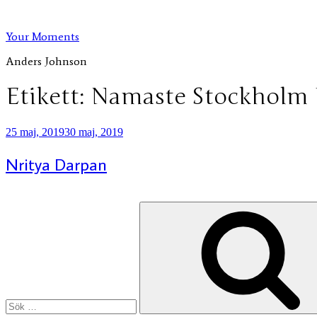
Hoppa
till
Your Moments
innehåll
Anders Johnson
Etikett:
Namaste Stockholm I
Publicerat
25 maj, 2019
30 maj, 2019
Nritya Darpan
Sök
efter: