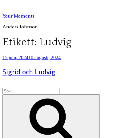
Hoppa
till
Your Moments
innehåll
Anders Johnson
Etikett:
Ludvig
Publicerat
15 juni, 2024
10 augusti, 2024
Sigrid och Ludvig
Sök
efter:
Sök