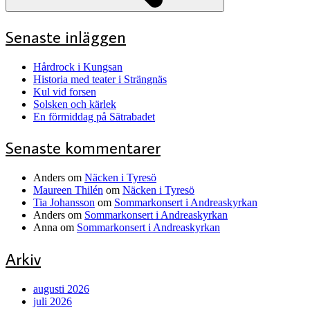
Senaste inläggen
Hårdrock i Kungsan
Historia med teater i Strängnäs
Kul vid forsen
Solsken och kärlek
En förmiddag på Sätrabadet
Senaste kommentarer
Anders
om
Näcken i Tyresö
Maureen Thilén
om
Näcken i Tyresö
Tia Johansson
om
Sommarkonsert i Andreaskyrkan
Anders
om
Sommarkonsert i Andreaskyrkan
Anna
om
Sommarkonsert i Andreaskyrkan
Arkiv
augusti 2026
juli 2026