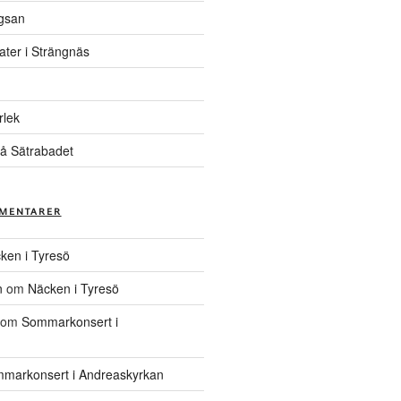
gsan
ater i Strängnäs
rlek
å Sätrabadet
MENTARER
ken i Tyresö
n
om
Näcken i Tyresö
om
Sommarkonsert i
markonsert i Andreaskyrkan