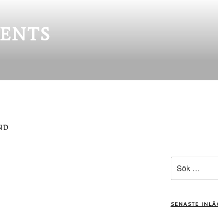
ENTS
ND
Sök
efter:
SENASTE INL