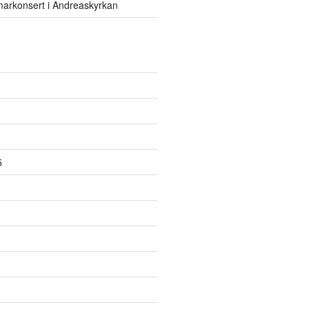
rkonsert i Andreaskyrkan
5