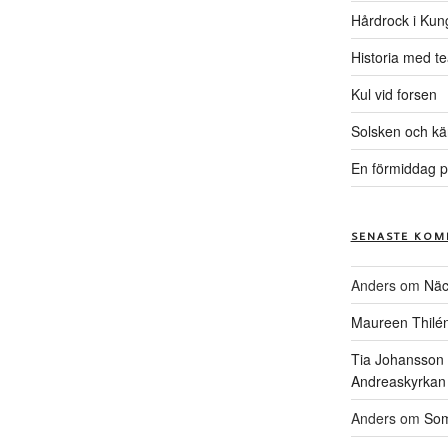
Hårdrock i Kun
Historia med te
Kul vid forsen
Solsken och kä
En förmiddag p
SENASTE KOM
Anders
om
Näc
Maureen Thilé
Tia Johansson
Andreaskyrkan
Anders
om
Som