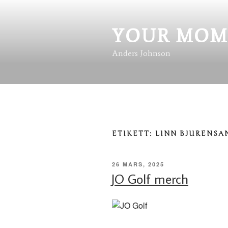
Hoppa
till
innehåll
YOUR MOM
Anders Johnson
ETIKETT:
LINN BJURENSA
PUBLICERAT
26 MARS, 2025
JO Golf merch