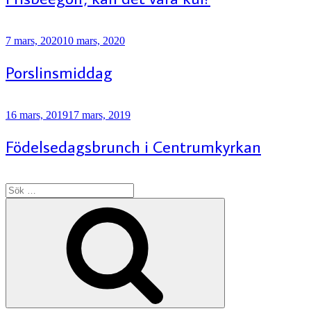
Publicerat
7 mars, 2020
10 mars, 2020
Porslinsmiddag
Publicerat
16 mars, 2019
17 mars, 2019
Födelsedagsbrunch i Centrumkyrkan
Sök
efter:
Sök