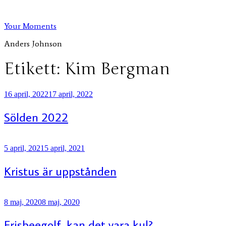
Hoppa
till
Your Moments
innehåll
Anders Johnson
Etikett:
Kim Bergman
Publicerat
16 april, 2022
17 april, 2022
Sölden 2022
Publicerat
5 april, 2021
5 april, 2021
Kristus är uppstånden
Publicerat
8 maj, 2020
8 maj, 2020
Frisbeegolf, kan det vara kul?