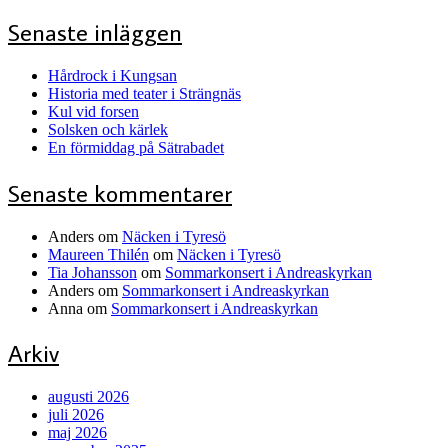
Senaste inläggen
Hårdrock i Kungsan
Historia med teater i Strängnäs
Kul vid forsen
Solsken och kärlek
En förmiddag på Sätrabadet
Senaste kommentarer
Anders
om
Näcken i Tyresö
Maureen Thilén
om
Näcken i Tyresö
Tia Johansson
om
Sommarkonsert i Andreaskyrkan
Anders
om
Sommarkonsert i Andreaskyrkan
Anna
om
Sommarkonsert i Andreaskyrkan
Arkiv
augusti 2026
juli 2026
maj 2026