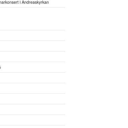
rkonsert i Andreaskyrkan
5