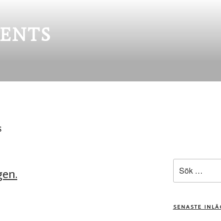
ENTS
S
Sök
gen.
efter:
SENASTE INL