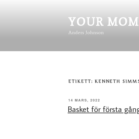
Hoppa
till
innehåll
YOUR MOM
Anders Johnson
ETIKETT:
KENNETH SIMM
PUBLICERAT
14 MARS, 2022
Basket för första gån