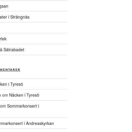
gsan
ater i Strängnäs
rlek
å Sätrabadet
MENTARER
ken i Tyresö
n
om
Näcken i Tyresö
om
Sommarkonsert i
markonsert i Andreaskyrkan