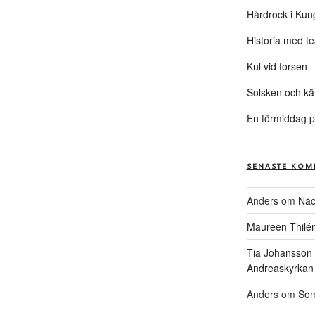
Hårdrock i Kun
Historia med te
Kul vid forsen
Solsken och kä
En förmiddag p
SENASTE KOM
Anders
om
Näc
Maureen Thilé
Tia Johansson
Andreaskyrkan
Anders
om
Som