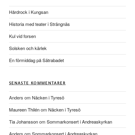
Hårdrock i Kungsan
Historia med teater i Strängnäs
Kul vid forsen
Solsken och kärlek
En förmiddag på Sätrabadet
SENASTE KOMMENTARER
Anders
om
Näcken i Tyresö
Maureen Thilén
om
Näcken i Tyresö
Tia Johansson
om
Sommarkonsert i Andreaskyrkan
Anders
om
Sommarkonsert i Andreaskyrkan