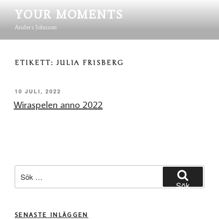
Hoppa
YOUR MOMENTS
till
innehåll
Anders Johnson
ETIKETT:
JULIA FRISBERG
PUBLICERAT
10 JULI, 2022
Wiraspelen anno 2022
Sök
efter:
Sök
SENASTE INLÄGGEN