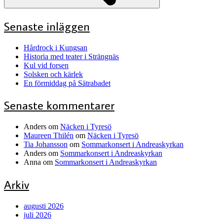
Senaste inläggen
Hårdrock i Kungsan
Historia med teater i Strängnäs
Kul vid forsen
Solsken och kärlek
En förmiddag på Sätrabadet
Senaste kommentarer
Anders
om
Näcken i Tyresö
Maureen Thilén
om
Näcken i Tyresö
Tia Johansson
om
Sommarkonsert i Andreaskyrkan
Anders
om
Sommarkonsert i Andreaskyrkan
Anna
om
Sommarkonsert i Andreaskyrkan
Arkiv
augusti 2026
juli 2026