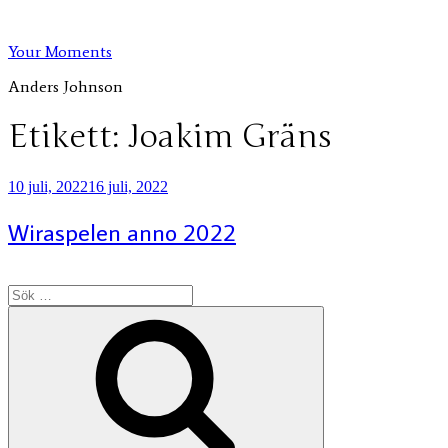
Hoppa
till
Your Moments
innehåll
Anders Johnson
Etikett:
Joakim Gräns
Publicerat
10 juli, 2022
16 juli, 2022
Wiraspelen anno 2022
Sök
efter:
Sök