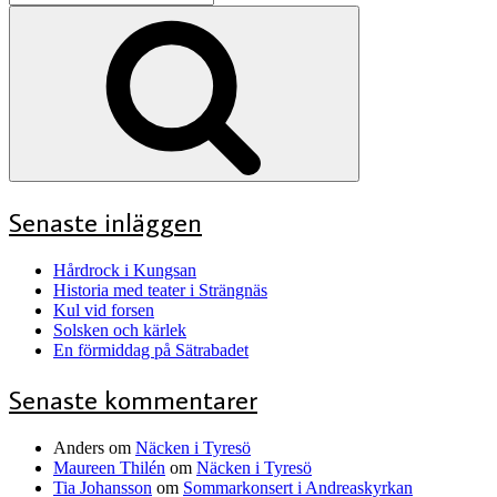
efter:
Sök
Senaste inläggen
Hårdrock i Kungsan
Historia med teater i Strängnäs
Kul vid forsen
Solsken och kärlek
En förmiddag på Sätrabadet
Senaste kommentarer
Anders
om
Näcken i Tyresö
Maureen Thilén
om
Näcken i Tyresö
Tia Johansson
om
Sommarkonsert i Andreaskyrkan