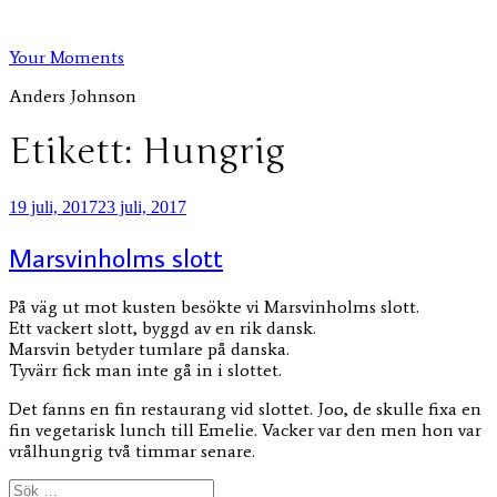
Hoppa
till
Your Moments
innehåll
Anders Johnson
Etikett:
Hungrig
Publicerat
19 juli, 2017
23 juli, 2017
Marsvinholms slott
På väg ut mot kusten besökte vi Marsvinholms slott.
Ett vackert slott, byggd av en rik dansk.
Marsvin betyder tumlare på danska.
Tyvärr fick man inte gå in i slottet.
Det fanns en fin restaurang vid slottet. Joo, de skulle fixa en
fin vegetarisk lunch till Emelie.
Vacker var den men hon var
vrålhungrig två timmar senare.
Sök