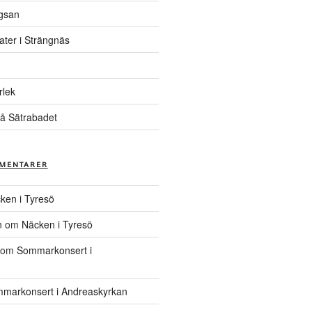
gsan
ater i Strängnäs
rlek
å Sätrabadet
MENTARER
ken i Tyresö
n
om
Näcken i Tyresö
om
Sommarkonsert i
markonsert i Andreaskyrkan