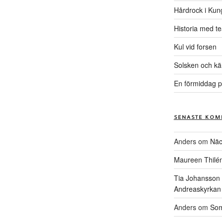
Hårdrock i Kun
Historia med te
Kul vid forsen
Solsken och kä
En förmiddag p
SENASTE KOM
Anders
om
Näc
Maureen Thilé
Tia Johansson
Andreaskyrkan
Anders
om
Som