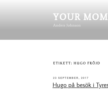
Hoppa
till
innehåll
YOUR MOM
Anders Johnson
ETIKETT:
HUGO FRÖJD
PUBLICERAT
23 SEPTEMBER, 2017
Hugo på besök i Tyre