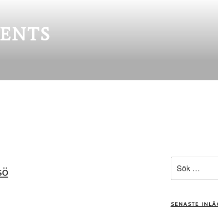
ENTS
Sök
sö
efter:
SENASTE INL