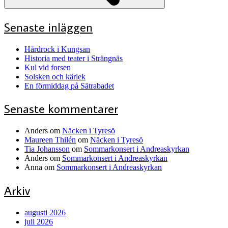
Senaste inläggen
Hårdrock i Kungsan
Historia med teater i Strängnäs
Kul vid forsen
Solsken och kärlek
En förmiddag på Sätrabadet
Senaste kommentarer
Anders
om
Näcken i Tyresö
Maureen Thilén
om
Näcken i Tyresö
Tia Johansson
om
Sommarkonsert i Andreaskyrkan
Anders
om
Sommarkonsert i Andreaskyrkan
Anna
om
Sommarkonsert i Andreaskyrkan
Arkiv
augusti 2026
juli 2026