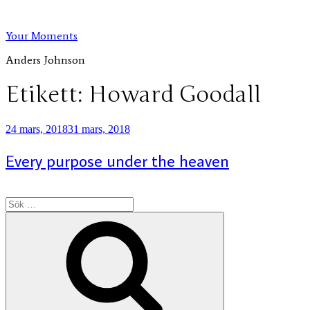
Hoppa
till
Your Moments
innehåll
Anders Johnson
Etikett:
Howard Goodall
Publicerat
24 mars, 2018
31 mars, 2018
Every purpose under the heaven
Sök
efter:
Sök