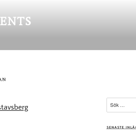
ENTS
AN
Sök
stavsberg
efter:
SENASTE INL