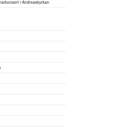
rkonsert i Andreaskyrkan
5