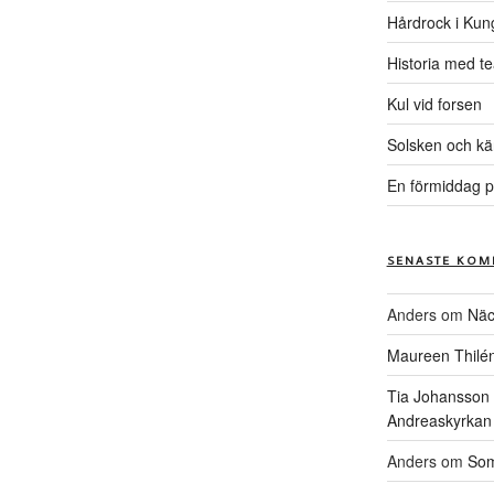
Hårdrock i Kun
Historia med te
Kul vid forsen
Solsken och kä
En förmiddag p
SENASTE KOM
Anders
om
Näc
Maureen Thilé
Tia Johansson
Andreaskyrkan
Anders
om
Som