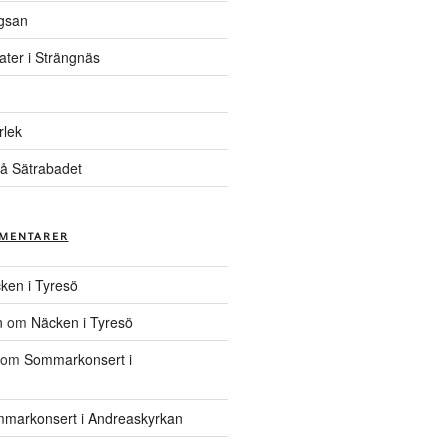
gsan
ater i Strängnäs
rlek
å Sätrabadet
MENTARER
ken i Tyresö
n
om
Näcken i Tyresö
om
Sommarkonsert i
markonsert i Andreaskyrkan