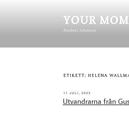
Hoppa
till
innehåll
YOUR MOM
Anders Johnson
ETIKETT:
HELENA WALLM
PUBLICERAT
11 JULI, 2023
Utvandrarna från Gu