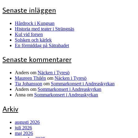
Senaste inläggen
Hårdrock i Kungsan
Historia med teater i Strängnäs
Kul vid forsen
Solsken och kärlek
En förmiddag på Sätrabadet
Senaste kommentarer
Anders
om
Näcken i Tyresö
Maureen Thilén
om
Näcken i Tyresö
Tia Johansson
om
Sommarkonsert i Andreaskyrkan
Anders
om
Sommarkonsert i Andreaskyrkan
Anna
om
Sommarkonsert i Andreaskyrkan
Arkiv
augusti 2026
juli 2026
maj 2026