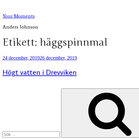
Hoppa
till
Your Moments
innehåll
Anders Johnson
Etikett:
häggspinnmal
Publicerat
24 december, 2019
26 december, 2019
Högt vatten i Drevviken
Sök
efter: