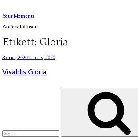
Hoppa
till
Your Moments
innehåll
Anders Johnson
Etikett:
Gloria
Publicerat
8 mars, 2020
11 mars, 2020
Vivaldis Gloria
Sök
efter: