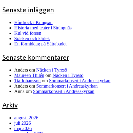
Senaste inläggen
Hårdrock i Kungsan
Historia med teater i Strängnäs
Kul vid forsen
Solsken och kärlek
En förmiddag på Sätrabadet
Senaste kommentarer
Anders
om
Näcken i Tyresö
Maureen Thilén
om
Näcken i Tyresö
Tia Johansson
om
Sommarkonsert i Andreaskyrkan
Anders
om
Sommarkonsert i Andreaskyrkan
Anna
om
Sommarkonsert i Andreaskyrkan
Arkiv
augusti 2026
juli 2026
maj 2026