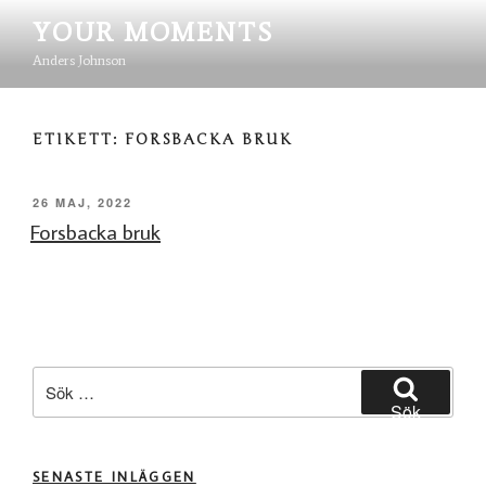
Hoppa
YOUR MOMENTS
till
innehåll
Anders Johnson
ETIKETT:
FORSBACKA BRUK
PUBLICERAT
26 MAJ, 2022
Forsbacka bruk
Sök
efter:
Sök
SENASTE INLÄGGEN