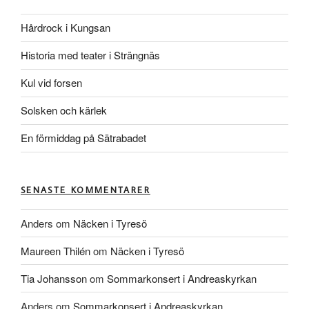
Hårdrock i Kungsan
Historia med teater i Strängnäs
Kul vid forsen
Solsken och kärlek
En förmiddag på Sätrabadet
SENASTE KOMMENTARER
Anders
om
Näcken i Tyresö
Maureen Thilén
om
Näcken i Tyresö
Tia Johansson
om
Sommarkonsert i Andreaskyrkan
Anders
om
Sommarkonsert i Andreaskyrkan