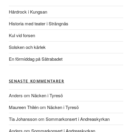
Hårdrock i Kungsan
Historia med teater i Strängnäs
Kul vid forsen
Solsken och kärlek
En förmiddag på Sätrabadet
SENASTE KOMMENTARER
Anders
om
Näcken i Tyresö
Maureen Thilén
om
Näcken i Tyresö
Tia Johansson
om
Sommarkonsert i Andreaskyrkan
Anders
om
Sommarkonsert i Andreaskyrkan