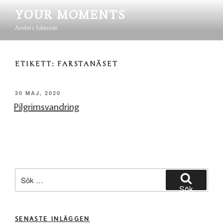
Hoppa
YOUR MOMENTS
till
innehåll
Anders Johnson
ETIKETT:
FARSTANÄSET
PUBLICERAT
30 MAJ, 2020
Pilgrimsvandring
Sök
efter:
Sök
SENASTE INLÄGGEN