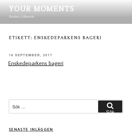
Hoppa
YOUR MOMENTS
till
innehåll
Anders Johnson
ETIKETT:
ENSKEDEPARKENS BAGERI
PUBLICERAT
16 SEPTEMBER, 2017
Enskedeparkens bageri
Sök
efter:
Sök
SENASTE INLÄGGEN