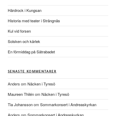
Hårdrock i Kungsan
Historia med teater i Strängnäs
Kul vid forsen
Solsken och kärlek
En förmiddag på Sätrabadet
SENASTE KOMMENTARER
Anders
om
Näcken i Tyresö
Maureen Thilén
om
Näcken i Tyresö
Tia Johansson
om
Sommarkonsert i Andreaskyrkan
Anders
om
Sommarkonsert i Andreaskyrkan