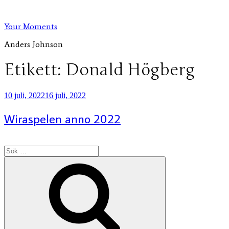
Hoppa
till
Your Moments
innehåll
Anders Johnson
Etikett:
Donald Högberg
Publicerat
10 juli, 2022
16 juli, 2022
Wiraspelen anno 2022
Sök
efter:
Sök