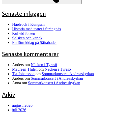
Senaste inläggen
Hårdrock i Kungsan
Historia med teater i Strängnäs
Kul vid forsen
Solsken och kärlek
En förmiddag på Sätrabadet
Senaste kommentarer
Anders
om
Näcken i Tyresö
Maureen Thilén
om
Näcken i Tyresö
Tia Johansson
om
Sommarkonsert i Andreaskyrkan
Anders
om
Sommarkonsert i Andreaskyrkan
Anna
om
Sommarkonsert i Andreaskyrkan
Arkiv
augusti 2026
juli 2026