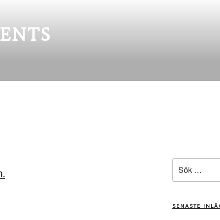
ENTS
Sök
.
efter:
SENASTE INL