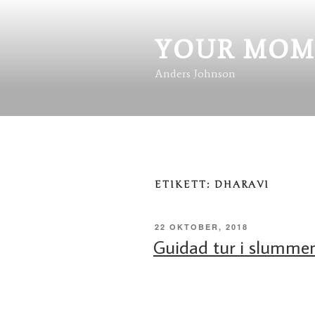
Hoppa
till
innehåll
YOUR MOM
Anders Johnson
ETIKETT:
DHARAVI
PUBLICERAT
22 OKTOBER, 2018
Guidad tur i slummen