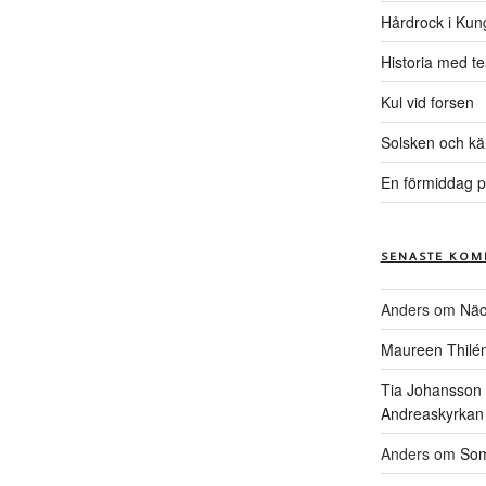
Hårdrock i Kun
Historia med te
Kul vid forsen
Solsken och kä
En förmiddag p
SENASTE KOM
Anders
om
Näc
Maureen Thilé
Tia Johansson
Andreaskyrkan
Anders
om
Som