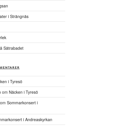
gsan
ater i Strängnäs
rlek
å Sätrabadet
MENTARER
ken i Tyresö
n
om
Näcken i Tyresö
om
Sommarkonsert i
markonsert i Andreaskyrkan