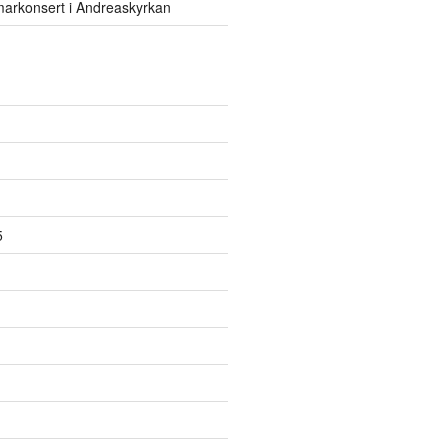
rkonsert i Andreaskyrkan
5