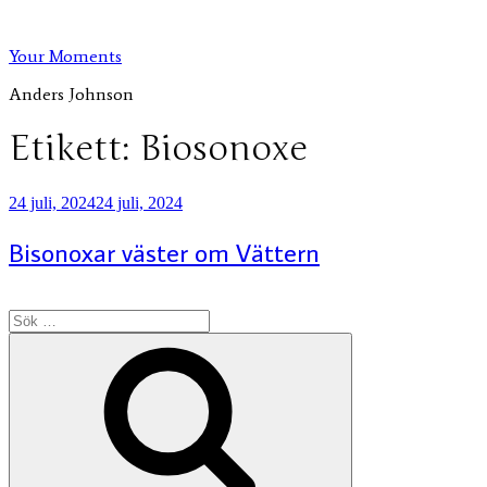
Hoppa
till
Your Moments
innehåll
Anders Johnson
Etikett:
Biosonoxe
Publicerat
24 juli, 2024
24 juli, 2024
Bisonoxar väster om Vättern
Sök
efter:
Sök