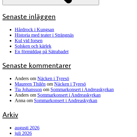
Senaste inläggen
Hårdrock i Kungsan
Historia med teater i Strängnäs
Kul vid forsen
Solsken och kärlek
En förmiddag på Sätrabadet
Senaste kommentarer
Anders
om
Näcken i Tyresö
Maureen Thilén
om
Näcken i Tyresö
Tia Johansson
om
Sommarkonsert i Andreaskyrkan
Anders
om
Sommarkonsert i Andreaskyrkan
Anna
om
Sommarkonsert i Andreaskyrkan
Arkiv
augusti 2026
juli 2026