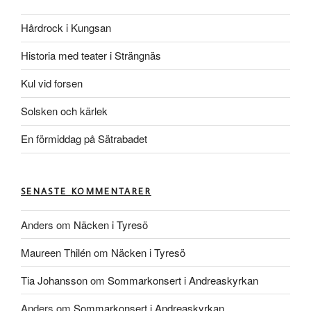
Hårdrock i Kungsan
Historia med teater i Strängnäs
Kul vid forsen
Solsken och kärlek
En förmiddag på Sätrabadet
SENASTE KOMMENTARER
Anders
om
Näcken i Tyresö
Maureen Thilén
om
Näcken i Tyresö
Tia Johansson
om
Sommarkonsert i Andreaskyrkan
Anders
om
Sommarkonsert i Andreaskyrkan