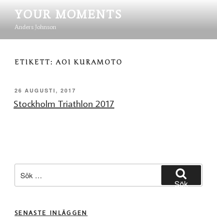
Hoppa
YOUR MOMENTS
till
innehåll
Anders Johnson
ETIKETT:
AOI KURAMOTO
PUBLICERAT
26 AUGUSTI, 2017
Stockholm Triathlon 2017
Sök
efter:
Sök
SENASTE INLÄGGEN