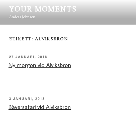
Hoppa
YOUR MOMENTS
till
innehåll
Anders Johnson
ETIKETT:
ALVIKSBRON
PUBLICERAT
27 JANUARI, 2018
Ny morgon vid Alviksbron
PUBLICERAT
3 JANUARI, 2018
Bäversafari vid Alviksbron