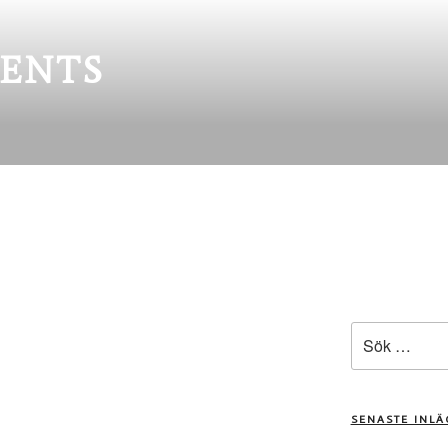
ENTS
Sök
efter:
SENASTE INL