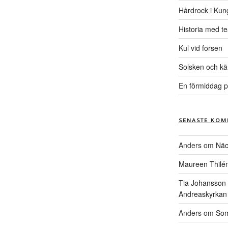
Hårdrock i Kun
Historia med te
Kul vid forsen
Solsken och kä
En förmiddag p
SENASTE KOM
Anders
om
Näc
Maureen Thilé
Tia Johansson
Andreaskyrkan
Anders
om
Som