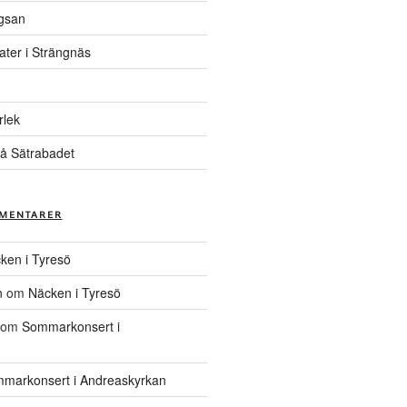
gsan
ater i Strängnäs
rlek
å Sätrabadet
MENTARER
ken i Tyresö
n
om
Näcken i Tyresö
om
Sommarkonsert i
markonsert i Andreaskyrkan